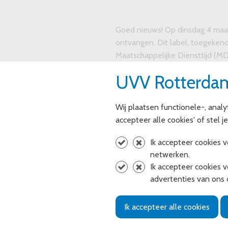
Goed nieuws! Op dinsdag 4 maa
ontvangen. Dit label, toegeken
Maatschappelijke Diensttijd (MD
kwaliteitsnormen van MDT. Een
UVV Rotterdam 
MDT is een initiatief van het m
samenwerking met jongeren, maa
Wij plaatsen functionele-, analy
ministeries. Jongeren tussen de 
accepteer alle cookies' of stel j
nieuwe mensen te ontmoeten e
Ik accepteer cookies 
een sterke generatie die zich i
netwerken.
Ik accepteer cookies v
Bij Rotterdamse Helden kunnen 
advertenties van ons o
zijn voor een eenzame oudere o
impact!
Ik accepteer alle cookies
Een team van praktijkonderzoeke